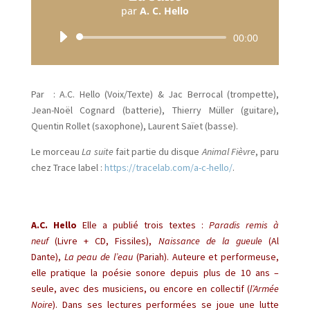
par
A. C. Hello
Lecteur
00:00
audio
Par : A.C. Hello (Voix/Texte) & Jac Berrocal (trompette),
Jean-Noël Cognard (batterie), Thierry Müller (guitare),
Quentin Rollet (saxophone), Laurent Saïet (basse).
Le morceau
La suite
fait partie du disque
Animal Fièvre
, paru
chez Trace label :
https://tracelab.com/a-c-hello/
.
A.C. Hello
Elle a publié trois textes :
Paradis remis à
neuf
(Livre + CD, Fissiles),
Naissance de la gueule
(Al
Dante),
La peau de l’eau
(Pariah). Auteure et performeuse,
elle pratique la poésie sonore depuis plus de 10 ans –
seule, avec des musiciens, ou encore en collectif (
l’Armée
Noire
). Dans ses lectures performées se joue une lutte